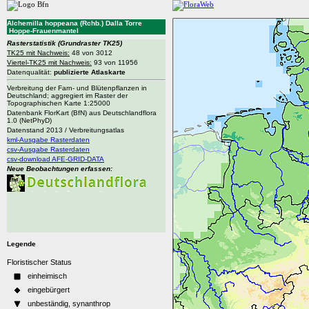
Alchemilla hoppeana (Rchb.) Dalla Torre
Hoppe-Frauenmantel
Rasterstatistik
(Grundraster TK25)
TK25 mit Nachweis:
48 von 3012
Viertel-TK25 mit Nachweis:
93 von 11956
Datenqualität:
publizierte Atlaskarte
Verbreitung der Farn- und Blütenpflanzen in
Deutschland; aggregiert im Raster der
Topographischen Karte 1:25000
Datenbank FlorKart (BfN) aus Deutschlandflora
1.0 (NetPhyD)
Datenstand 2013 / Verbreitungsatlas
kml-Ausgabe Rasterdaten
csv-Ausgabe Rasterdaten
csv-download AFE-GRID-DATA
Neue Beobachtungen erfassen:
Legende