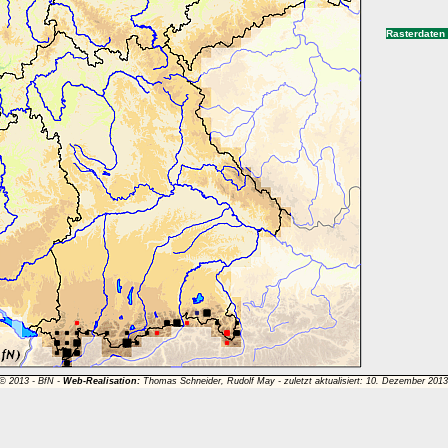
Rasterdaten
 © 2013 -
BfN
-
Web-Realisation:
Thomas Schneider, Rudolf May - zuletzt aktualisiert: 10. Dezember 201