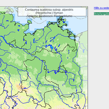
Hilfe zu weit
Centaurea scabiosa subsp. alpestris
(Hegetschw.) Nyman
Detailangab
Alpische Skabiosen-Flockenblume