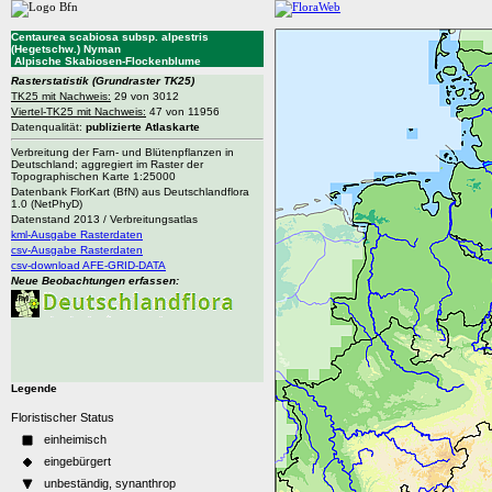
Centaurea scabiosa subsp. alpestris
(Hegetschw.) Nyman
Alpische Skabiosen-Flockenblume
Rasterstatistik
(Grundraster TK25)
TK25 mit Nachweis:
29 von 3012
Viertel-TK25 mit Nachweis:
47 von 11956
Datenqualität:
publizierte Atlaskarte
Verbreitung der Farn- und Blütenpflanzen in
Deutschland; aggregiert im Raster der
Topographischen Karte 1:25000
Datenbank FlorKart (BfN) aus Deutschlandflora
1.0 (NetPhyD)
Datenstand 2013 / Verbreitungsatlas
kml-Ausgabe Rasterdaten
csv-Ausgabe Rasterdaten
csv-download AFE-GRID-DATA
Neue Beobachtungen erfassen:
Legende