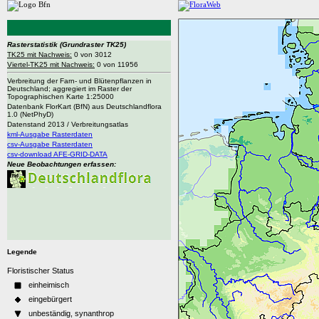
Rasterstatistik
(Grundraster TK25)
TK25 mit Nachweis:
0 von 3012
Viertel-TK25 mit Nachweis:
0 von 11956
Verbreitung der Farn- und Blütenpflanzen in
Deutschland; aggregiert im Raster der
Topographischen Karte 1:25000
Datenbank FlorKart (BfN) aus Deutschlandflora
1.0 (NetPhyD)
Datenstand 2013 / Verbreitungsatlas
kml-Ausgabe Rasterdaten
csv-Ausgabe Rasterdaten
csv-download AFE-GRID-DATA
Neue Beobachtungen erfassen:
Legende