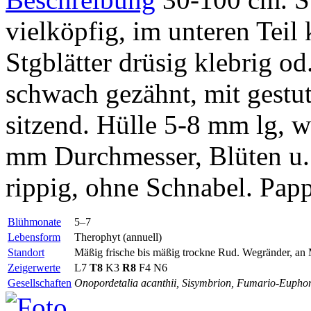
vielköpfig, im unteren Teil 
Stgblätter drüsig klebrig od
schwach gezähnt, mit gestu
sitzend. Hülle 5-8 mm lg, w
mm Durchmesser, Blüten u. 
rippig, ohne Schnabel. Pap
Blühmonate
5–7
Lebensform
Therophyt (annuell)
Standort
Mäßig frische bis mäßig trockne Rud. Wegränder, an
Zeigerwerte
L7
T8
K3
R8
F4 N6
Gesellschaften
Onopordetalia acanthii, Sisymbrion, Fumario-Eupho