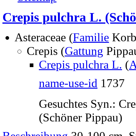
Crepis pulchra L.
(Schö
Asteraceae (
Familie
Korb
Crepis (
Gattung
Pippa
Crepis pulchra L.
(
A
name-use-id
1737
Gesuchtes Syn.:
Cre
(Schöner Pippau)
Beschreibung
30-100 cm. St