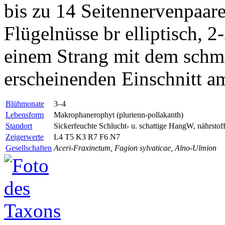
bis zu 14 Seitennervenpaaren
Flügelnüsse br elliptisch, 2
einem Strang mit dem schma
erscheinenden Einschnitt 
Blühmonate
3–4
Lebensform
Makrophanerophyt (plurienn-pollakanth)
Standort
Sickerfeuchte Schlucht- u. schattige HangW, nährstof
Zeigerwerte
L4 T5 K3 R7 F6 N7
Gesellschaften
Aceri-Fraxinetum, Fagion sylvaticae, Alno-Ulmion