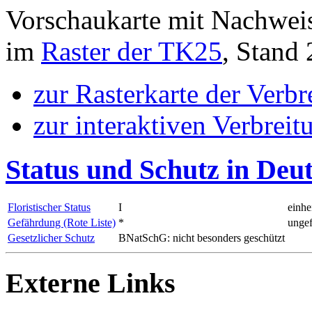
Vorschaukarte mit Nachwei
im
Raster der TK25
, Stand
zur Rasterkarte der Verb
zur interaktiven Verbreit
Status und Schutz in Deu
Floristischer Status
I
einhe
Gefährdung (Rote Liste)
*
ungef
Gesetzlicher Schutz
BNatSchG: nicht besonders geschützt
Externe Links