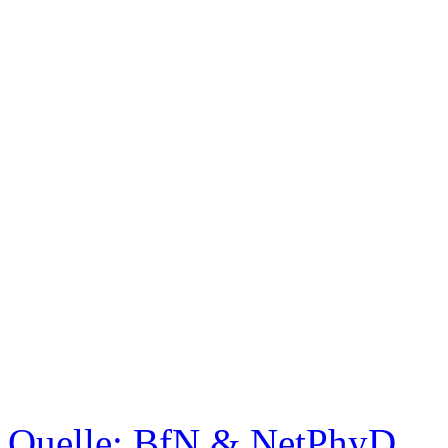
Quelle: BfN & NetPhyD