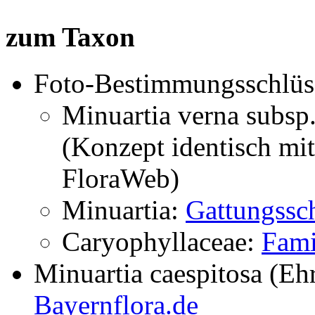
zum Taxon
Foto-Bestimmungsschlüs
Minuartia verna subsp
(Konzept identisch mi
FloraWeb)
Minuartia:
Gattungssch
Caryophyllaceae:
Fami
Minuartia caespitosa (Eh
Bayernflora.de