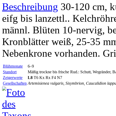
Beschreibung
30-120 cm, ku
eifg bis lanzettl.. Kelchröh
männl. Blüten 10-nervig, be
Kronblätter weiß, 25-35 mm 
Nebenkrone vorhanden. Grif
Blühmonate
6–9
Standort
Mäßig trockne bis frische Rud.: Schutt, Wegränder,
Zeigerwerte
L8
T6
Kx
Rx
F4 N7
Gesellschaften
Artemisienea vulgaris, Sisymbrion, Caucalidion lapp