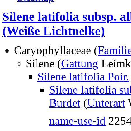
Silene latifolia subsp. 
(Weiße Lichtnelke)
Caryophyllaceae (
Famili
Silene (
Gattung
Leimk
Silene latifolia Poir.
Silene latifolia s
Burdet
(
Unterart
W
name-use-id
225