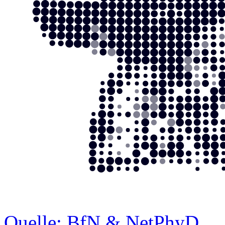
Quelle: BfN & NetPhyD