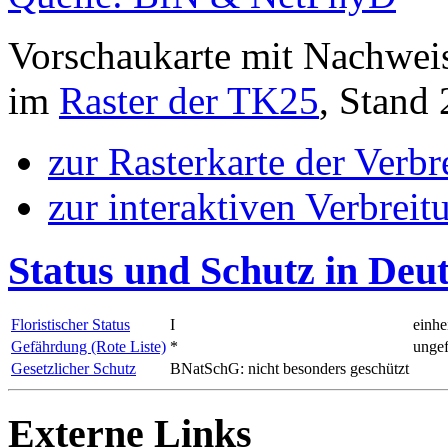
Vorschaukarte mit Nachwei
im
Raster der TK25
, Stand
zur Rasterkarte der Verb
zur interaktiven Verbreit
Status und Schutz in Deu
Floristischer Status
I
einhe
Gefährdung (Rote Liste)
*
ungef
Gesetzlicher Schutz
BNatSchG: nicht besonders geschützt
Externe Links