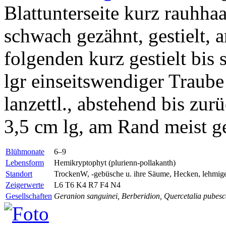
Blattunterseite kurz rauhhaa
schwach gezähnt, gestielt,
folgenden kurz gestielt bis 
lgr einseitswendiger Traube 
lanzettl., abstehend bis zu
3,5 cm lg, am Rand meist g
Blühmonate
6–9
Lebensform
Hemikryptophyt (plurienn-pollakanth)
Standort
TrockenW, -gebüsche u. ihre Säume, Hecken, lehmige,
Zeigerwerte
L6 T6 K4 R7 F4 N4
Gesellschaften
Geranion sanguinei, Berberidion, Quercetalia pubesc