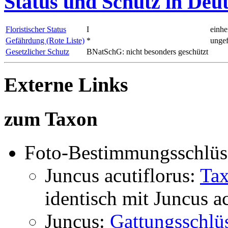
Status und Schutz in Deu
Floristischer Status
I
einhe
Gefährdung (Rote Liste)
*
ungef
Gesetzlicher Schutz
BNatSchG: nicht besonders geschützt
Externe Links
zum Taxon
Foto-Bestimmungsschlüs
Juncus acutiflorus:
Tax
identisch mit
Juncus ac
Juncus:
Gattungsschlü