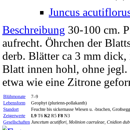
Juncus acutiflorus
Beschreibung
30-100 cm. Pf
aufrecht. Öhrchen der Blatts
derb. Blätter ca 3 mm dick,
Blatt innen hohl, ohne jegl
etwa wie eine Zitrone gefo
Blühmonate
7–9
Lebensform
Geophyt (plurienn-pollakanth)
Standort
Feuchte bis sickernasse Wiesen u. -brachen, Großseg
Zeigerwerte
L9
T6
K2
R5
F8
N3
Gesellschaften
Juncetum acutiflori, Molinion caeruleae, Cnidion dub